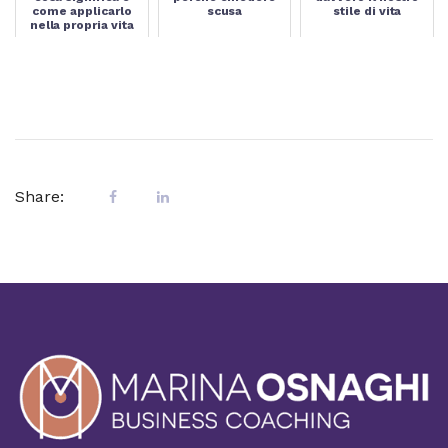
come applicarlo
scusa
stile di vita
nella propria vita
Share: