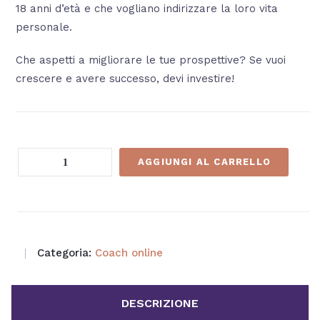
18 anni d’età e che vogliano indirizzare la loro vita
personale.
Che aspetti a migliorare le tue prospettive? Se vuoi
crescere e avere successo, devi investire!
3
AGGIUNGI AL CARRELLO
Sessioni
di
Coaching
online
di
Categoria:
Coach online
1
ora
DESCRIZIONE
e