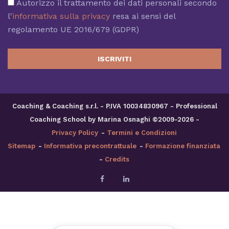
Autorizzo il trattamento dei dati personali secondo
l'
informativa sulla privacy
resa ai sensi del
regolamento UE 2016/679 (GDPR)
ISCRIVITI
Coaching & Coaching s.r.l. - P.IVA 10034830967 - Professional
Coaching School by Marina Osnaghi ©2009-2026 -
Privacy Policy
-
Termini e Condizioni
Sitemap
-
Informativa precontrattuale
-
Formazione finanziata
-
Credits