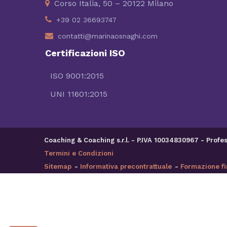
Corso Italia, 50 – 20122 Milano
+39 02 36693747
contatti@marinaosnaghi.com
Certificazioni ISO
ISO 9001:2015
UNI 11601:2015
Coaching & Coaching s.r.l. - P.IVA 10034830967 - Pro
Termini e Condizioni
Sitemap
-
Informativa precontrattuale
-
Formazione fi