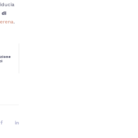
fiducia
 di
 serena
.
azione
ci