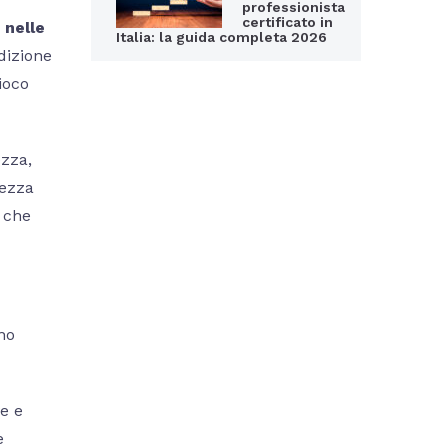
professionista
certificato in
 nelle
Italia: la guida completa 2026
dizione
ioco
ezza,
lezza
che
no
ve e
e