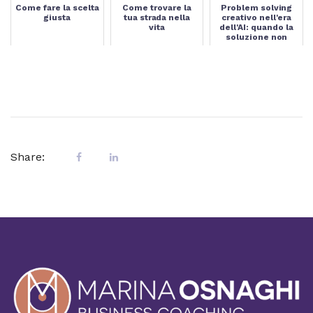
Come fare la scelta
Come trovare la
Problem solving
giusta
tua strada nella
creativo nell'era
vita
dell'AI: quando la
soluzione non
basta
Share: